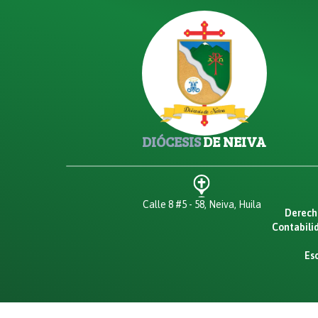
DIÓCESIS
DE NEIVA
Calle 8 #5 - 58, Neiva, Huila
Derecho
Contabilid
Esc
© Copyright
2026
por
Diócesis de Neiva