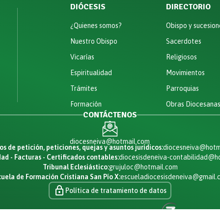
DIÓCESIS
DIRECTORIO
¿Quienes somos?
Obispo y sucesion
Nuestro Obispo
Sacerdotes
Vicarías
Religiosos
Espiritualidad
Movimientos
Trámites
Parroquias
Formación
Obras Diocesana
CONTÁCTENOS
diocesneiva@hotmail.com
s de petición, peticiones, quejas y asuntos jurídicos:
diocesneiva@hotm
ad - Facturas - Certificados contables:
diocesisdeneiva-contabilidad@h
Tribunal Eclesiástico:
grujuloc@hotmail.com
uela de Formación Cristiana San Pío X:
escueladiocesisdeneiva@gmail.
Política de tratamiento de datos
Diseñado y desarrollado por: