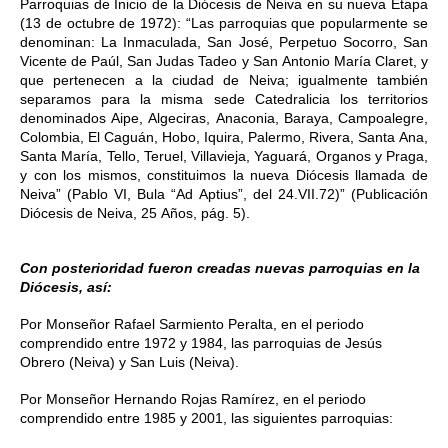
Parroquias de Inicio de la Diócesis de Neiva en su nueva Etapa 
(13 de octubre de 1972): “Las parroquias que popularmente se 
denominan: La Inmaculada, San José, Perpetuo Socorro, San 
Vicente de Paúl, San Judas Tadeo y San Antonio María Claret, y 
que pertenecen a la ciudad de Neiva; igualmente también 
separamos para la misma sede Catedralicia los territorios 
denominados Aipe, Algeciras, Anaconia, Baraya, Campoalegre, 
Colombia, El Caguán, Hobo, Iquira, Palermo, Rivera, Santa Ana, 
Santa María, Tello, Teruel, Villavieja, Yaguará, Organos y Praga, 
y con los mismos, constituimos la nueva Diócesis llamada de 
Neiva” (Pablo VI, Bula “Ad Aptius”, del 24.VII.72)” (Publicación 
Diócesis de Neiva, 25 Años, pág. 5).
Con posterioridad fueron creadas nuevas parroquias en la 
Diócesis, así: 
Por Monseñor Rafael Sarmiento Peralta, en el periodo 
comprendido entre 1972 y 1984, las parroquias de Jesús 
Obrero (Neiva) y San Luis (Neiva).
Por Monseñor Hernando Rojas Ramírez, en el periodo 
comprendido entre 1985 y 2001, las siguientes parroquias: 