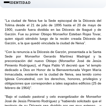
IDENTIDAD
“La ciudad de Neiva fue la Sede episcopal de la Diócesis del 
Tolima desde el 21 de julio de 1895 hasta el 20 de mayo de 
1900, cuando fuera dividida en las Diócesis de Ibagué y de 
Garzón. Fue su primer Obispo Monseñor Esteban Rojas Tovar, 
quien siguió siéndolo luego de la recién creada Diócesis de 
Garzón, a la que quedó vinculada la ciudad de Neiva”.
“Con la renuncia a la Diócesis de Garzón, presentada a la Santa 
Sede por Monseñor Gerardo Martínez Madrigal y la 
preconización del nuevo Obispo (Monseñor José de Jesús 
Pimiento Rodríguez), el Papa Pablo VI decretó que “el templo 
dedicado a Dios en Honor de la Bienaventurada Virgen María 
Inmaculada, existente en la ciudad de Neiva, sea tenido como 
Iglesia Concatedral, con los derechos, honores, privilegios y 
obligaciones que corresponden a tales sagrados edificios (25 de 
febrero de 1964)”.
“Bajo el cuidado pastoral y celo evangelizador de Monseñor 
José de Jesús Pimiento Rodríguez y “habiendo solicitado que el 
territorio de su Diócesis sea dividido por ser muy extenso... y 