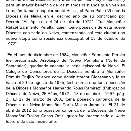
para un mayor beneficio de los mismos cristianos que viven en 
la región llamada popularmente Huila”, el Papa Pablo VI creó la 
Diócesis de Neiva en el décimo año de su pontificado por 
Decreto “Ad Aptius”, del 24 de julio de 1972”. “Fue Monseñor 
Rafael Sarmiento Peralta, quien tomó posesión de esta nueva 
Diócesis con sede en Neiva, comenzando así esta ciudad una 
nueva etapa como residencia episcopal, el 13 de octubre de 
1972”.
“En el mes de diciembre de 1984, Monseñor Sarmiento Peralta 
fue preconizado Arzobispo de Nueva Pamplona (Norte de 
Santander), quedando vacante la sede episcopal de Neiva. El 
Colegio de Consultores de la Diócesis nombra a Monseñor 
Rómulo Trujillo Polanco como Administrador Diocesano y lo es 
hasta el 30 de agosto de 1985, fecha en la que toma posesión 
de la Diócesis Monseñor Hernando Rojas Ramírez” (Publicación 
Diócesis de Neiva, 25 Años, 1972 – 13 de octubre – 1997, pág. 
2). El 17 de marzo de 2001 toma posesión canónica de la 
Diócesis de Neiva Monseñor Darío Molina Jaramillo. El 21 de 
abril de 2012 tomó posesión canónica de la Diócesis de Neiva 
Monseñor Froilán Casas Ortiz, quien fue preconizado el 4 de 
febrero de este mismo año.